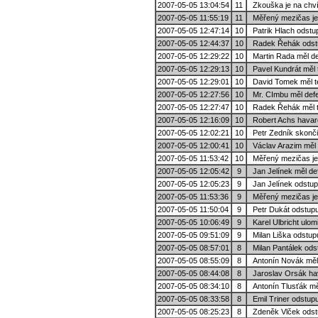
2007-05-05 13:04:54
11
Zkouška je na chvíl
2007-05-05 11:55:19
11
Měřený mezičas je
2007-05-05 12:47:14
10
Patrik Hlach odstu
2007-05-05 12:44:37
10
Radek Řehák odstup
2007-05-05 12:29:22
10
Martin Rada měl de
2007-05-05 12:29:13
10
Pavel Kundrát měl 
2007-05-05 12:29:01
10
David Tomek měl te
2007-05-05 12:27:56
10
Mr. CImbu měl defe
2007-05-05 12:27:47
10
Radek Řehák měl t
2007-05-05 12:16:09
10
Robert Achs havar
2007-05-05 12:02:21
10
Petr Zedník skončil
2007-05-05 12:00:41
10
Václav Arazim měl 
2007-05-05 11:53:42
10
Měřený mezičas je 
2007-05-05 12:05:42
9
Jan Jelínek měl def
2007-05-05 12:05:23
9
Jan Jelínek odstupu
2007-05-05 11:53:36
9
Měřený mezičas je 
2007-05-05 11:50:04
9
Petr Dukát odstupu
2007-05-05 10:06:49
9
Karel Ulbricht ulomi
2007-05-05 09:51:09
9
Milan Liška odstupuj
2007-05-05 08:57:01
8
Milan Pantálek odst
2007-05-05 08:55:09
8
Antonín Novák měl 
2007-05-05 08:44:08
8
Jaroslav Orsák hav
2007-05-05 08:34:10
8
Antonín Tlusťák měl
2007-05-05 08:33:58
8
Emil Triner odstupu
2007-05-05 08:25:23
8
Zdeněk Vlček odstup