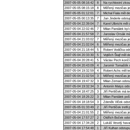
2007-05-05 08:16:42
8
Na rychlostní zkouš
2007-05-05 08:15:18
8
Měřený mezičas je 
2007-05-05 01:12:01
7
Michal Fiala měl de
2007-05-05 00:13:35
7
Jan Jinderle odstu
2007-05-04 22:39:04
7
Karel Ulbricht měl d
2007-05-04 22:02:46
7
Milan Pantálek byl 
2007-05-04 21:57:58
7
Jaroslav Orsák má 
2007-05-04 21:03:02
7
Měřený mezičas je 
2007-05-04 21:02:04
6
Měřený mezičas je v
2007-05-04 21:18:44
5
Robert Vodička odst
2007-05-04 20:33:30
5
Vojtěch Štajf měl d
2007-05-04 20:28:41
5
Václav Pech končí k
2007-05-04 20:43:09
4
Jaromír Tomaštík o
2007-05-04 19:32:59
4
Robert Achs měl te
2007-05-04 21:02:54
3
Měřený mezičas je 
2007-05-04 19:47:32
3
Milan Zeman odstup
2007-05-04 19:32:34
3
Antonín Matys odst
2007-05-04 18:47:25
3
Jiří Pertlíček má t
2007-05-04 18:26:22
3
Milan Pantálek pošk
2007-05-04 18:18:54
3
Zdeněk Vlček odstu
2007-05-05 01:33:49
2
Jiří Pertlíček trefil 
2007-05-04 21:01:55
2
Měřený mezičas je v
2007-05-04 17:57:27
2
Oldřich Boček odstu
2007-05-04 17:34:28
2
Lukáš Veselý havar
2007-05-04 17:54:48
1
Jiří Kulhan odstupu