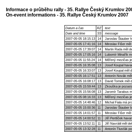
Informace o průběhu rally - 35. Rallye Český Krumlov 20
On-event informations - 35. Rallye Český Krumlov 2007
Datum a čas
RZ
text
Date and time
SS
message
2007-05-05 18:15:13
14
Jaroslav Štauber h
2007-05-05 17:41:16
14
Miroslav Fišer měl 
2007-05-05 17:39:07
14
Martin Rada měl de
2007-05-05 17:05:16
14
Lubomír Minařík mě
2007-05-05 11:55:24
14
Měřený mezičas je
2007-05-05 16:35:08
13
Josef Koupal havar
2007-05-05 16:33:07
13
Josef Koupal měl d
2007-05-05 16:17:51
13
Antonín Novák měl 
2007-05-05 16:08:17
13
David Tomek měl de
2007-05-05 15:59:44
13
Zkouška je pozastav
2007-05-05 15:56:08
13
Jaromír Tarabus měl
2007-05-05 08:16:33
13
Měřený mezičas je 
2007-05-05 14:48:46
12
Michal Fiala má pro
2007-05-05 15:00:36
11
Jaroslav Štauber by
2007-05-05 14:01:57
11
Miroslav Fišer měl 
2007-05-05 14:00:52
11
Jiří Pertlíček havar
2007-05-05 13:52:11
11
Jiří Navrátil měl de
2007-05-05 13:32:28
11
Antonín Tlusťák po