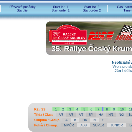
Převzaté posádky
Start.list. 1
Start.list. 2
Čas. har
Start list
Start.order 1
Start.order 2
Time 
35. Rallye Český Krum
35. Rallye Český Kru
Neoficiální 
Výpis pro sk
Ján I
, dél
RZ / SS
1
2
3
4
5
6
7
8
9
10
1
Třída / Class
A/5
A/6
A/7
B/4
HA
N/1
N/2
N
Skupina / Group
A
B
HA
N
S
Pohár / Champ.
MMČR
ABS
SUPER
JUNIOR
L