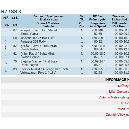
RZ / SS 3
Jezdec / Spolujezdec
Sk.
RZ čas
Ztráta ved.
Poř.
St.č.
Značka vozu
Tř.
Prům. rychl.
Ztráta před.
Driver / Co-driver
Grp.
Stage time
Diff.Leader
Pos.
No
Vehicle
Cls.
Aver.Speed
Diff.Prev.
67
Koupal Josef / Job Zdeněk
N
00:08:48.6
00:00:00.
1
Škoda Fabia
1
92.69
00:00:00.
68
Jinderle Jan / Stross Jiří
N
00:08:58.9
00:00:10.
2
Peugeot 106 Rally
1
90.92
00:00:10.
82
Korčák Pavel / Jirka Milan
N
00:09:11.5
00:00:22.
3
Škoda Fabia
1
88.84
00:00:12.
61
Přibyl Pavel / Šeba Miloš
N
00:09:18.9
00:00:30.
4
Škoda Felicia
1
87.67
00:00:07.
70
Stejskal Václav / Král Josef
N
00:09:24.4
00:00:35.
5
Dacia Logan
1
86.81
00:00:05.
83
Pfeiffer Rudolf / Autengruber Erich
N
00:09:55.5
00:01:06.
6
Volkswagen Polo 1,4 16V
1
82.28
00:00:31.
INFORMACE K
Měřený 
Milan Zeman o
Antonín Matys odstu
Jiří P
Milan Pa
Zdeněk Vlček od