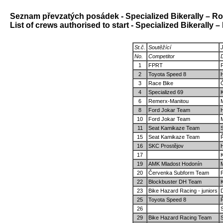
Seznam převzatých posádek - Specialized Bikerally – R
List of crews authorised to start - Specialized Bikerally 
St.č.
Soutěžící
No.
Competitor
D
1
FPRT
P
2
Toyota Speed 8
H
3
Race Bike
4
Specialized 69
K
6
Remerx-Manitou
8
Ford Jokar Team
10
Ford Jokar Team
11
Seat Kamikaze Team
S
15
Seat Kamikaze Team
16
SKC Prostějov
17
19
AMK Mladost Hodonín
20
Červenka Subform Team
P
22
Blockbuster DH Team
23
Bike Hazard Racing - juniors
25
Toyota Speed 8
26
29
Bike Hazard Racing Team