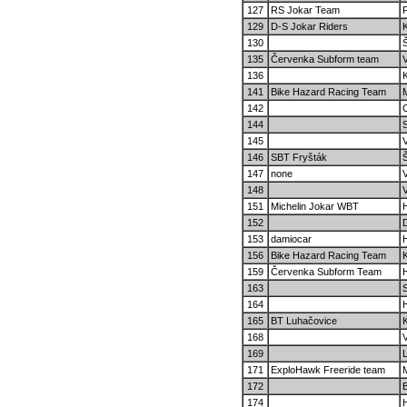
127
RS Jokar Team
129
D-S Jokar Riders
130
135
Červenka Subform team
V
136
141
Bike Hazard Racing Team
142
144
145
146
SBT Fryšták
147
none
148
151
Michelin Jokar WBT
152
153
damiocar
156
Bike Hazard Racing Team
159
Červenka Subform Team
H
163
S
164
165
BT Luhačovice
K
168
169
171
ExploHawk Freeride team
172
B
174