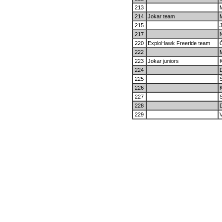
213
214
Jokar team
215
217
220
ExploHawk Freeride team
222
223
Jokar juniors
224
225
226
227
228
D
229