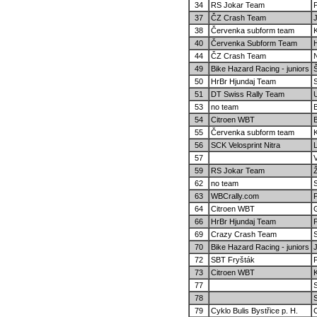
34
RS Jokar Team
P
37
ČZ Crash Team
38
Červenka subform team
40
Červenka Subform Team
H
44
ČZ Crash Team
49
Bike Hazard Racing - juniors
50
HrBr Hjundaj Team
51
DT Swiss Rally Team
U
53
no team
54
Citroen WBT
55
Červenka subform team
56
SCK Velosprint Nitra
L
57
V
59
RS Jokar Team
62
no team
S
63
WBCrally.com
P
64
Citroen WBT
66
HrBr Hjundaj Team
69
Crazy Crash Team
S
70
Bike Hazard Racing - juniors
72
SBT Fryšták
73
Citroen WBT
77
78
79
Cyklo Bulis Bystřice p. H.