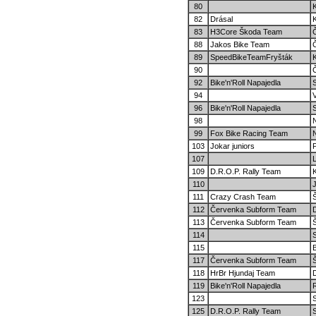
80
K
82
Drásal
83
H3Core Škoda Team
88
Jakos Bike Team
89
SpeedBikeTeamFryšták
90
92
Bike'n'Roll Napajedla
94
96
Bike'n'Roll Napajedla
98
99
Fox Bike Racing Team
103
Jokar juniors
107
109
D.R.O.P. Rally Team
110
111
Crazy Crash Team
112
Červenka Subform Team
113
Červenka Subform Team
114
S
115
117
Červenka Subform Team
118
HrBr Hjundaj Team
119
Bike'n'Roll Napajedla
123
125
D.R.O.P. Rally Team