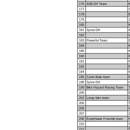
175
ASB DH Team
177
178
179
J
180
181
Synot DH
182
183
Powerful Team
184
K
186
190
191
192
P
194
195
Cyklo Bulis team
198
Synot DH
199
Bike Hazard Racing Team
200
202
Longr bike team
205
206
207
208
ExploHawk Freeride team
210
S
212