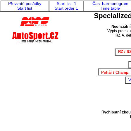
Převzaté posádky
Start.list. 1
Čas. harmonogram
Start list
Start.order 1
Time table
Specialize
Neoficiální
Výpis pro skup
RZ 4
, dé
RZ / S
Pohár / Champ.
V
Rychlostní zkou