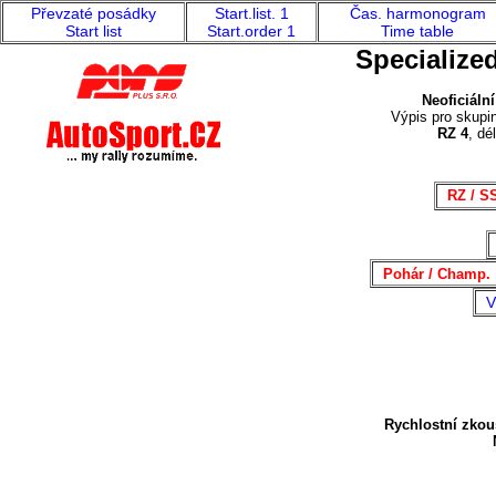
Převzaté posádky
Start.list. 1
Čas. harmonogram
Start list
Start.order 1
Time table
Specialize
Neoficiální
Výpis pro skupin
RZ 4
, dé
RZ / S
Pohár / Champ.
V
Rychlostní zkou