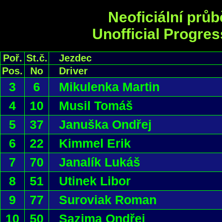
Neoficiální prů
Unofficial Progres
Poř.
St.č.
Jezdec
Pos.
No
Driver
3
6
Mikulenka Martin
4
10
Musil Tomáš
5
37
Januška Ondřej
6
22
Kimmel Erik
7
70
Janalík Lukáš
8
51
Utinek Libor
9
77
Suroviak Roman
10
50
Sazima Ondřej