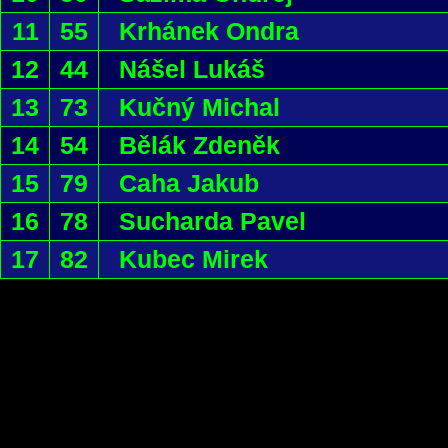
11
55
Krhánek Ondra
12
44
Nášel Lukáš
13
73
Kučný Michal
14
54
Bělák Zdeněk
15
79
Caha Jakub
16
78
Sucharda Pavel
17
82
Kubec Mirek